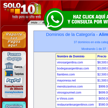
Dominios de la Categoría -
Alim
37 dominios en esta categ
Mostrando 1 de 37
Nombre de Dominio
Precio
vinosargentina.com
$8,500
bodegasargentinas.com
$3,000
fiambres.com
$2,500
mayonesa.net
$1,500
mendozavinos.com
$999.
vinosgourmet.com
$699.
e-Vinos.com
$650.
restaurantesargentinos.com
$580.