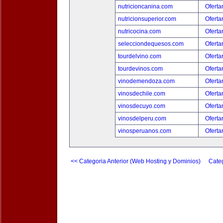
nutricioncanina.com
Oferta
nutricionsuperior.com
Oferta
nutricocina.com
Oferta
selecciondequesos.com
Oferta
tourdelvino.com
Oferta
tourdevinos.com
Oferta
vinodemendoza.com
Oferta
vinosdechile.com
Oferta
vinosdecuyo.com
Oferta
vinosdelperu.com
Oferta
vinosperuanos.com
Oferta
<< Categoria Anterior (Web Hosting y Dominios)
Categ