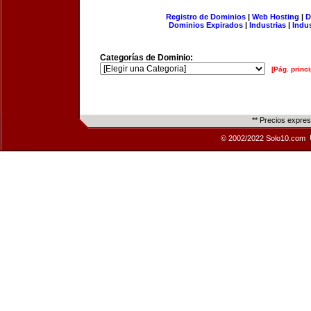
Registro de Dominios
|
Web Hosting
|
D
Dominios Expirados
|
Industrias
|
Indu
Categorías de Dominio:
[Pág. princi
** Precios expre
© 2002/2022 Solo10.com