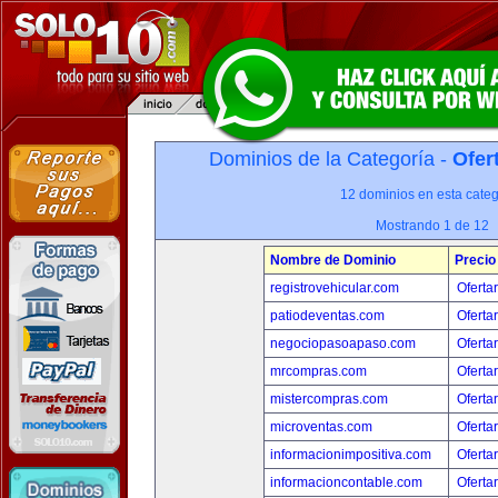
Dominios de la Categoría -
Ofer
12 dominios en esta categ
Mostrando 1 de 12
Nombre de Dominio
Precio
registrovehicular.com
Oferta
patiodeventas.com
Oferta
negociopasoapaso.com
Oferta
mrcompras.com
Oferta
mistercompras.com
Oferta
microventas.com
Oferta
informacionimpositiva.com
Oferta
informacioncontable.com
Oferta