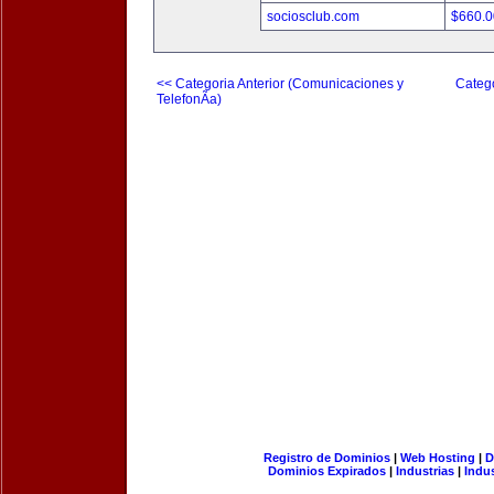
sociosclub.com
$660.
<< Categoria Anterior (Comunicaciones y
Catego
TelefonÃ­a)
Registro de Dominios
|
Web Hosting
|
D
Dominios Expirados
|
Industrias
|
Indu