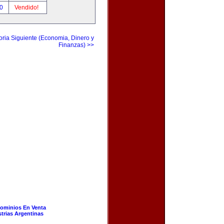
00
Vendido!
ria Siguiente (Economia, Dinero y
Finanzas) >>
ominios En Venta
strias Argentinas