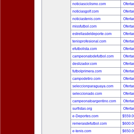
noticiasciclismo.com
Oferta
noticiasgolf.com
Oferta
noticiastenis.com
Oferta
missfutbol.com
Oferta
estrellasdeldeporte.com
Oferta
tenisprofesional.com
Oferta
efutbolista.com
Oferta
campeonatodefutbol.com
Oferta
deslizador.com
Oferta
futbolprimera.com
Oferta
campodetiro.com
Oferta
seleccionparaguaya.com
Oferta
seleccionado.com
Oferta
campeonatoargentino.com
Oferta
surfistas.org
Oferta
e-Deportes.com
$559.
remerasdefutbol.com
$600.
e-tenis.com
$650.