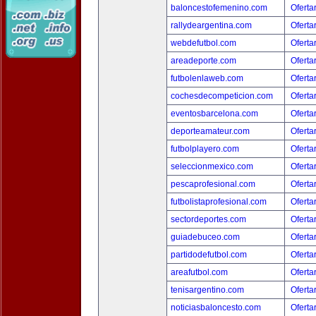
baloncestofemenino.com
Oferta
rallydeargentina.com
Oferta
webdefutbol.com
Oferta
areadeporte.com
Oferta
futbolenlaweb.com
Oferta
cochesdecompeticion.com
Oferta
eventosbarcelona.com
Oferta
deporteamateur.com
Oferta
futbolplayero.com
Oferta
seleccionmexico.com
Oferta
pescaprofesional.com
Oferta
futbolistaprofesional.com
Oferta
sectordeportes.com
Oferta
guiadebuceo.com
Oferta
partidodefutbol.com
Oferta
areafutbol.com
Oferta
tenisargentino.com
Oferta
noticiasbaloncesto.com
Oferta