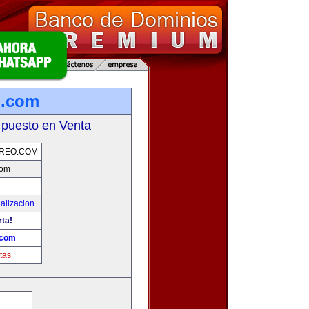
o.com
 puesto en Venta
REO.COM
com
alizacion
rta!
.com
tas