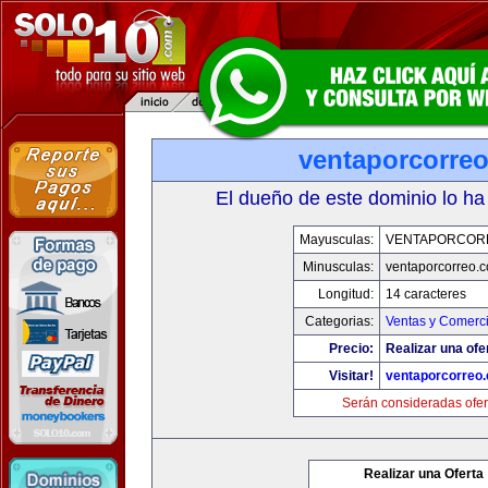
ventaporcorre
El dueño de este dominio lo ha
Mayusculas:
VENTAPORCOR
Minusculas:
ventaporcorreo.
Longitud:
14 caracteres
Categorias:
Ventas y Comerci
Precio:
Realizar una ofe
Visitar!
ventaporcorreo
Serán consideradas ofer
Realizar una Oferta