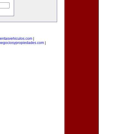
entasvehiculos.com
|
negociosypropiedades.com
|