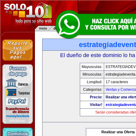
estrategiadeven
El dueño de este dominio lo ha
Mayusculas:
ESTRATEGIADEV
Minusculas:
estrategiadevent
Longitud:
17 caracteres
Categorias:
Ventas y Comercia
Precio:
Realizar una ofer
Visitar!
estrategiadeven
Serán consideradas ofer
Realizar una Oferta