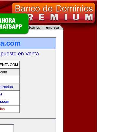
ta.com
 puesto en Venta
ENTA.COM
a.com
lizacion
ta!
ta.com
tas