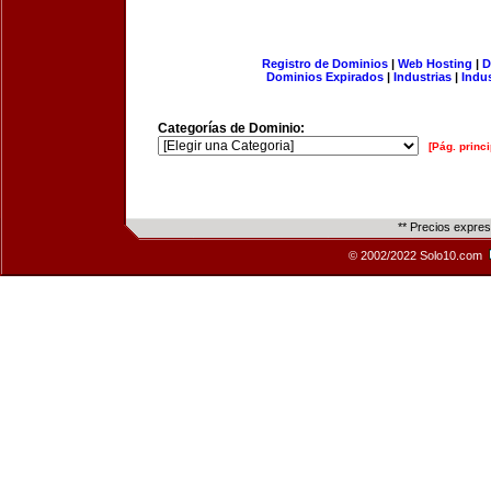
Registro de Dominios
|
Web Hosting
|
D
Dominios Expirados
|
Industrias
|
Indu
Categorías de Dominio:
[Pág. princi
** Precios expre
© 2002/2022 Solo10.com