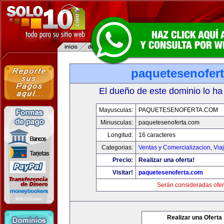
paquetesenofer
El dueño de este dominio lo ha
Mayusculas:
PAQUETESENOFERTA.COM
Minusculas:
paquetesenoferta.com
Longitud:
16 caracteres
Categorias:
Ventas y Comercializacion
,
Via
Precio:
Realizar una oferta!
Visitar!
paquetesenoferta.com
Serán consideradas ofer
Realizar una Oferta