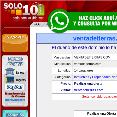
ventadetierra
El dueño de este dominio lo ha
Mayusculas:
VENTADETIERRAS.COM
Minusculas:
ventadetierras.com
Longitud:
14 caracteres
Categorias:
Inmuebles y Propiedades
,
Ven
Precio:
Realizar una oferta!
Visitar!
ventadetierras.com
Serán consideradas ofer
Realizar una Oferta