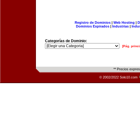
Registro de Dominios
|
Web Hosting
|
D
Dominios Expirados
|
Industrias
|
Indu
Categorías de Dominio:
[Pág. princi
** Precios expre
© 2002/2022 Solo10.com