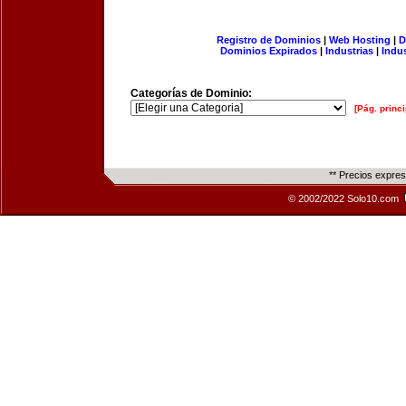
Registro de Dominios
|
Web Hosting
|
D
Dominios Expirados
|
Industrias
|
Indu
Categorías de Dominio:
[Pág. princi
** Precios expre
© 2002/2022 Solo10.com