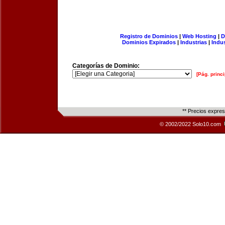
Registro de Dominios
|
Web Hosting
|
D
Dominios Expirados
|
Industrias
|
Indu
Categorías de Dominio:
[Pág. princi
** Precios expre
© 2002/2022 Solo10.com