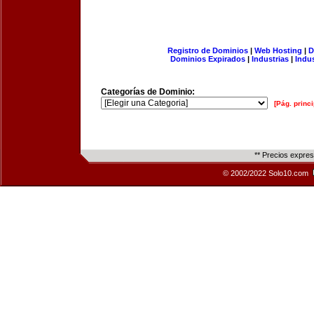
Registro de Dominios
|
Web Hosting
|
D
Dominios Expirados
|
Industrias
|
Indu
Categorías de Dominio:
[Pág. princi
** Precios expre
© 2002/2022 Solo10.com