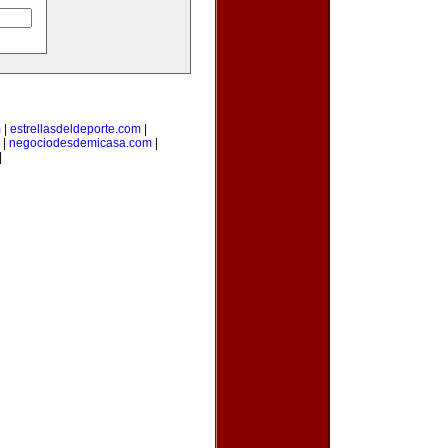
m
|
estrellasdeldeporte.com
|
|
negociodesdemicasa.com
|
|