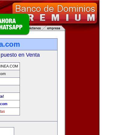
ea.com
 puesto en Venta
INEA.COM
.com
ta!
a.com
tas