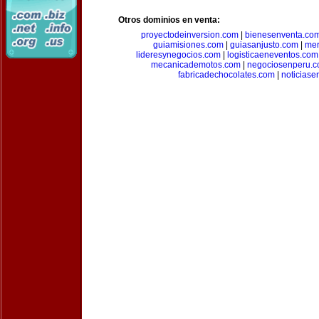
Otros dominios en venta:
proyectodeinversion.com
|
bienesenventa.co
guiamisiones.com
|
guiasanjusto.com
|
mer
lideresynegocios.com
|
logisticaeneventos.com
mecanicademotos.com
|
negociosenperu.
fabricadechocolates.com
|
noticiase