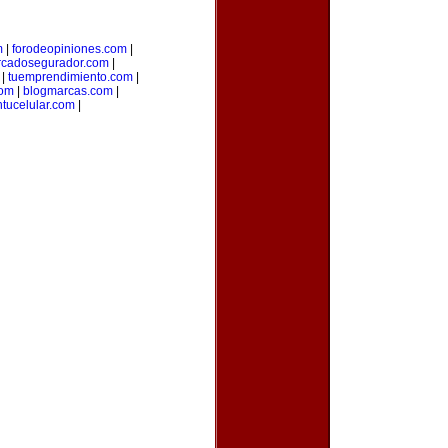
m
|
forodeopiniones.com
|
cadosegurador.com
|
|
tuemprendimiento.com
|
com
|
blogmarcas.com
|
ntucelular.com
|