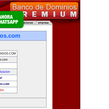
dos.com
TADOS.COM
s.com
lizacion
a!
os.com
tas