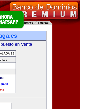
aga.es
 puesto en Venta
ALAGA.ES
ga.es
ta!
ga.es
tas