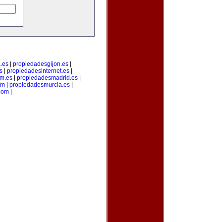
.es
|
propiedadesgijon.es
|
s
|
propiedadesinternet.es
|
m.es
|
propiedadesmadrid.es
|
om
|
propiedadesmurcia.es
|
com
|